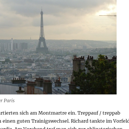
r Paris
artierten sich am Montmartre ein. Treppauf / treppab
ch einen guten Trainigswechsel. Richard tankte im Vorfel
icardie. Am Vorabend traf man sich zur obligatorischen