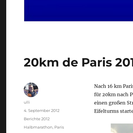
20km de Paris 201
Nach 16 km Paris
für 20km nach P
Autor
ulli
einen großen St
Veröffentlicht
4. September 2012
Eifelturms starte
am
Kategorien
Berichte 2012
Schlagwörter
Halbmarathon
,
Paris