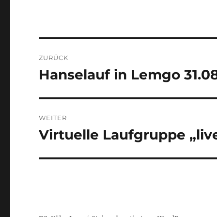
Beitragsnavigation
ZURÜCK
Hanselauf in Lemgo 31.08
Vorheriger
Beitrag:
WEITER
Virtuelle Laufgruppe „liv
Nächster
Beitrag: