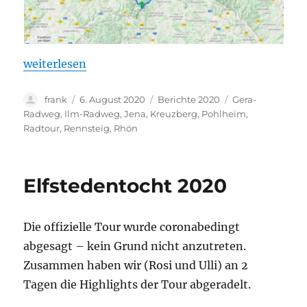
„Radtour Jena – Pohlheim 2020“
weiterlesen
Autor
Veröffentlicht
Kategorien
Schlagwörter
frank
6. August 2020
Berichte 2020
Gera-
am
Radweg
,
Ilm-Radweg
,
Jena
,
Kreuzberg
,
Pohlheim
,
Radtour
,
Rennsteig
,
Rhön
Elfstedentocht 2020
Die offizielle Tour wurde coronabedingt
abgesagt – kein Grund nicht anzutreten.
Zusammen haben wir (Rosi und Ulli) an 2
Tagen die Highlights der Tour abgeradelt.