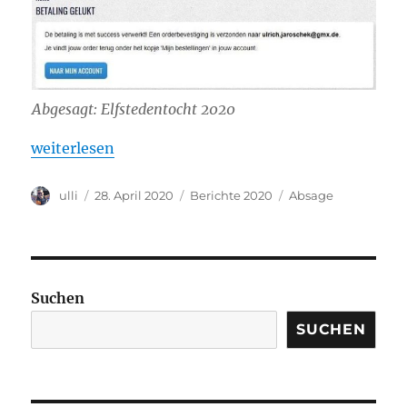
Abgesagt: Elfstedentocht 2020
„Corona bedingte Ausfälle“
weiterlesen
Autor
Veröffentlicht
Kategorien
Schlagwörter
ulli
28. April 2020
Berichte 2020
Absage
am
Suchen
SUCHEN