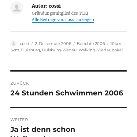
Autor:
cossi
Gründungsmitglied des TCKJ
Alle Beiträge von cossi anzeigen
Autor
Veröffentlicht
Kategorien
Schlagwörter
cossi
2. Dezember 2006
Berichte 2006
10km
,
am
5km
,
Duisburg
,
Duisburg-Wedau
,
Walking
,
Wedaupokal
Beitragsnavigation
ZURÜCK
24 Stunden Schwimmen 2006
Vorheriger
Beitrag:
WEITER
Ja ist denn schon
Nächster