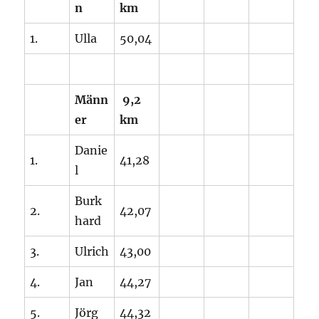
n
km
1.
Ulla
50,04
Männ
9,2
er
km
Danie
1.
41,28
l
Burk
2.
42,07
hard
3.
Ulrich
43,00
4.
Jan
44,27
5.
Jörg
44,32