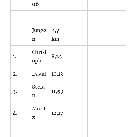
06
Junge
1,7
n
km
Christ
1.
8,25
oph
2.
David
10,13
Stefa
3.
11,59
n
Morit
4.
12,17
z