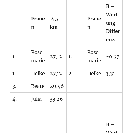
B –
Wert
Fraue
4,7
Fraue
ung
n
km
n
Differ
enz
Rose
Rose
1.
27,12
1.
-0,57
marie
marie
1.
Heike
27,12
2.
Heike
3,31
3.
Beate
29,46
4.
Julia
33,26
B –
Wert