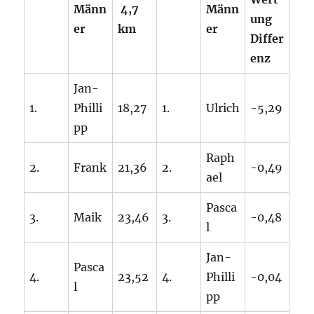
Männ
4,7
Männ
ung
er
km
er
Differ
enz
Jan-
1.
Philli
18,27
1.
Ulrich
-5,29
pp
Raph
2.
Frank
21,36
2.
-0,49
ael
Pasca
3.
Maik
23,46
3.
-0,48
l
Jan-
Pasca
4.
23,52
4.
Philli
-0,04
l
pp