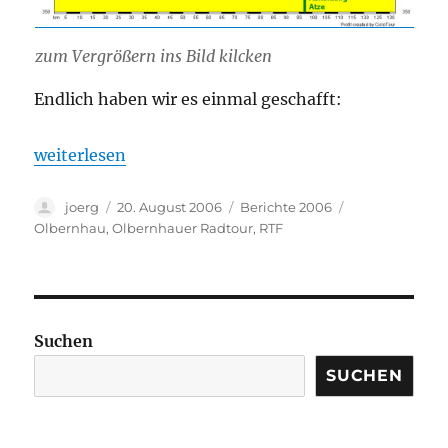
zum Vergrößern ins Bild kilcken
Endlich haben wir es einmal geschafft:
„13. Olbernhauer Radtour 2006“
weiterlesen
Autor
Veröffentlicht
Kategorien
Schlagwörter
joerg
20. August 2006
Berichte 2006
am
Olbernhau
,
Olbernhauer Radtour
,
RTF
Suchen
SUCHEN