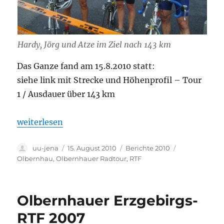
Hardy, Jörg und Atze im Ziel nach 143 km
Das Ganze fand am 15.8.2010 statt:
siehe link mit Strecke und Höhenprofil – Tour
1 / Ausdauer über 143 km
„RTF at its best – Olbernhauer Radtour 2010“
weiterlesen
Autor
Veröffentlicht
Kategorien
Schlagwörter
uu-jena
15. August 2010
Berichte 2010
am
Olbernhau
,
Olbernhauer Radtour
,
RTF
Olbernhauer Erzgebirgs-
RTF 2007