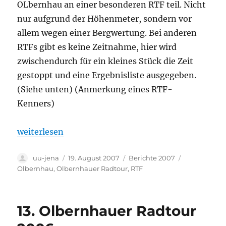
OLbernhau an einer besonderen RTF teil. Nicht
nur aufgrund der Höhenmeter, sondern vor
allem wegen einer Bergwertung. Bei anderen
RTFs gibt es keine Zeitnahme, hier wird
zwischendurch für ein kleines Stück die Zeit
gestoppt und eine Ergebnisliste ausgegeben.
(Siehe unten) (Anmerkung eines RTF-
Kenners)
„Olbernhauer Erzgebirgs-RTF 2007“
weiterlesen
Autor
Veröffentlicht
Kategorien
Schlagwörte
uu-jena
19. August 2007
Berichte 2007
am
Olbernhau
,
Olbernhauer Radtour
,
RTF
13. Olbernhauer Radtour